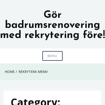
Skip
to
Gör
content
badrumsrenovering
med rekrytering före!
MENU
HOME
REKRYTERA MERA!
Category: